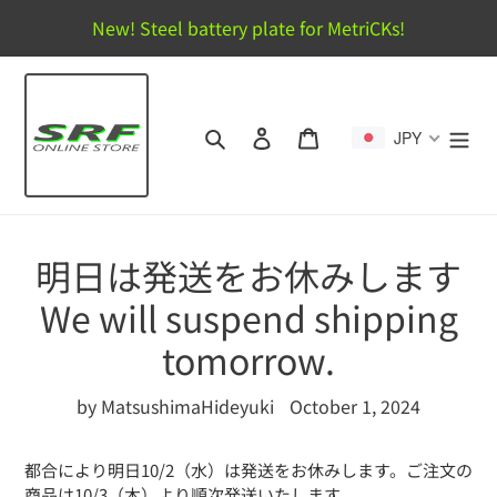
Skip
New! Steel battery plate for MetriCKs!
to
content
Search
Log in
Cart
JPY
明日は発送をお休みします
We will suspend shipping
tomorrow.
by MatsushimaHideyuki
October 1, 2024
都合により明日10/2（水）は発送をお休みします。ご注文の
商品は10/3（木）より順次発送いたします。