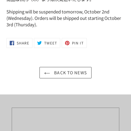
Shipping will be suspended tomorrow, October 2nd
(Wednesday). Orders will be shipped out starting October
3rd (Thursday).
SHARE
TWEET
PIN
SHARE
TWEET
PIN IT
ON
ON
ON
FACEBOOK
TWITTER
PINTEREST
BACK TO NEWS